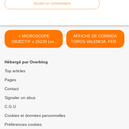
Ajouter un commentaire
< MICROSCOPE
​​​​​​​AFFICHE DE CORRIDA.
OBJECTIF c 25239 Letz
TOROS VALENCIA. FERIA
Wetzlar 170/0.17 – PL
DE JULIO 2001. DEL 17 AL
10/0.25
26. >
Hébergé par Overblog
Top articles
Pages
Contact
Signaler un abus
C.G.U.
Cookies et données personnelles
Préférences cookies