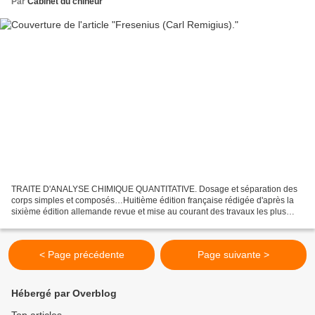
Par
Cabinet du chineur
TRAITE D'ANALYSE CHIMIQUE QUANTITATIVE. Dosage et séparation des
corps simples et composés…Huitième édition française rédigée d'après la
sixième édition allemande revue et mise au courant des travaux les plus
récents par le Dr R Gautier. Paris, Masson,...
< Page précédente
Page suivante >
Hébergé par Overblog