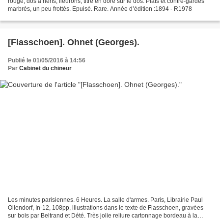
rouge, dos à nerfs, fleurons, titre en doré sur le dos. Plats et contre-gardes
marbrés, un peu frottés. Epuisé. Rare. Année d’édition :1894 - R1978
[Flasschoen]. Ohnet (Georges).
Publié le 01/05/2016 à 14:56
Par
Cabinet du chineur
Les minutes parisiennes. 6 Heures. La salle d'armes. Paris, Librairie Paul
Ollendorf, In-12, 108pp, illustrations dans le texte de Flasschoen, gravées
sur bois par Beltrand et Dété. Très jolie reliure cartonnage bordeau à la