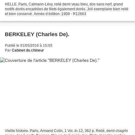
HELLE. Paris, Calmann-Lévy, relié demi veau bleu, dos sans nerf, grand
motifs dorés encadrées de filets également dorés. Joli exemplaire bien relié
et bien conservé. Année d’édition :1908 - R12663
BERKELEY (Charles De).
Publié le 01/05/2016 à 15:05
Par
Cabinet du chineur
Vieille histoire. Paris, Armand Colin, 1 Vol. In-12, 362 p. Relié, demi-chagrin