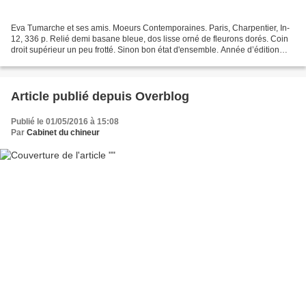
Eva Tumarche et ses amis. Moeurs Contemporaines. Paris, Charpentier, In-
12, 336 p. Relié demi basane bleue, dos lisse orné de fleurons dorés. Coin
droit supérieur un peu frotté. Sinon bon état d'ensemble. Année d’édition
:1903 - R 12745
Article publié depuis Overblog
Publié le 01/05/2016 à 15:08
Par
Cabinet du chineur