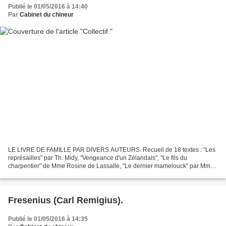
Publié le 01/05/2016 à 14:40
Par
Cabinet du chineur
LE LIVRE DE FAMILLE PAR DIVERS AUTEURS. Recueil de 18 textes : "Les
représailles" par Th. Midy, "Vengeance d'un Zélandais", "Le fils du
charpentier" de Mme Rosine de Lassalle, "Le dernier mamelouck" par Mme
Anna Des Essards, "Les mineurs" par Mme Le Bassu...
Fresenius (Carl Remigius).
Publié le 01/05/2016 à 14:35