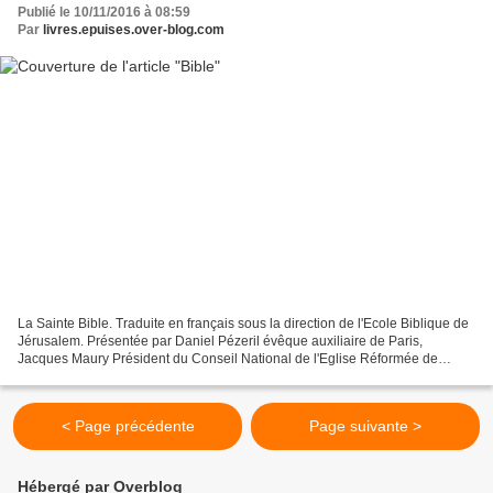
Publié le 10/11/2016 à 08:59
Par
livres.epuises.over-blog.com
La Sainte Bible. Traduite en français sous la direction de l'Ecole Biblique de
Jérusalem. Présentée par Daniel Pézeril évêque auxiliaire de Paris,
Jacques Maury Président du Conseil National de l'Eglise Réformée de
France et Rabbin Josy Eisenberg. Paris,...
< Page précédente
Page suivante >
Hébergé par Overblog