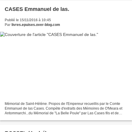
CASES Emmanuel de las.
Publié le 15/11/2016 à 10:45
Par
livres.epuises.over-blog.com
Mémorial de Saint-Hélène. Propos de l'Empereur recueillis par le Comte
Emmanuel de las Cases. Compète d'extraits des Mémoires de O'Meara et
Antommarchi...du Mémorial de ''La Belle Poule'' par Las Cases fils et de
notices biogr. sur Sir Hudson Lowe, geôlier...