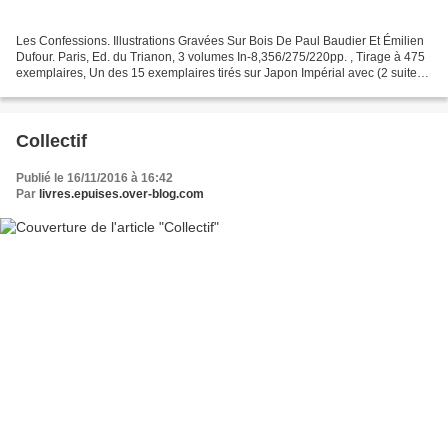
Les Confessions. Illustrations Gravées Sur Bois De Paul Baudier Et Émilien
Dufour. Paris, Ed. du Trianon, 3 volumes In-8,356/275/220pp. , Tirage à 475
exemplaires, Un des 15 exemplaires tirés sur Japon Impérial avec (2 suites
des bois), illustrations...
Collectif
Publié le 16/11/2016 à 16:42
Par
livres.epuises.over-blog.com