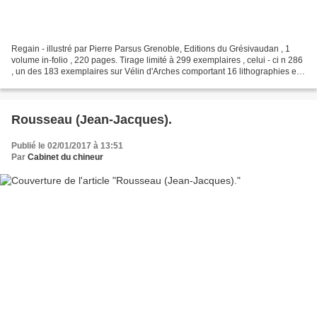
Regain - illustré par Pierre Parsus Grenoble, Editions du Grésivaudan , 1
volume in-folio , 220 pages. Tirage limité à 299 exemplaires , celui - ci n 286
, un des 183 exemplaires sur Vélin d'Arches comportant 16 lithographies en
couleurs de Pierre Parsus...
Rousseau (Jean-Jacques).
Publié le 02/01/2017 à 13:51
Par
Cabinet du chineur