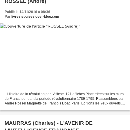
ROSSEL (André)
Publié le 14/11/2016 à 08:36
Par
livres.epuises.over-blog.com
L'Histoire de la révolution par l'Affiche. 121 affiches Placardées sur les murs
de France pendant la période révolutionnaire 1789-1795. Rassemblées par
Andre Rossel Maquette de Francois Doat. Paris. Editions les Yeux ouverts,
1967. In folio, 12 pages...
MAURRAS (Charles) - L'AVENIR DE