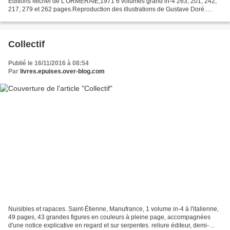
Editions Michel de L'ORMERAIE,1971 6 volumes grand in-4 263, 201, 242,
217, 279 et 262 pages.Reproduction des illustrations de Gustave Doré.
Tirage numéroté. Reliure skivertex bordeaux...
Collectif
Publié le 16/11/2016 à 08:54
Par
livres.epuises.over-blog.com
Nuisibles et rapaces. Saint-Étienne, Manufrance, 1 volume in-4 à l'italienne,
49 pages, 43 grandes figures en couleurs à pleine page, accompagnées
d'une notice explicative en regard et sur serpentes. reliure éditeur, demi-