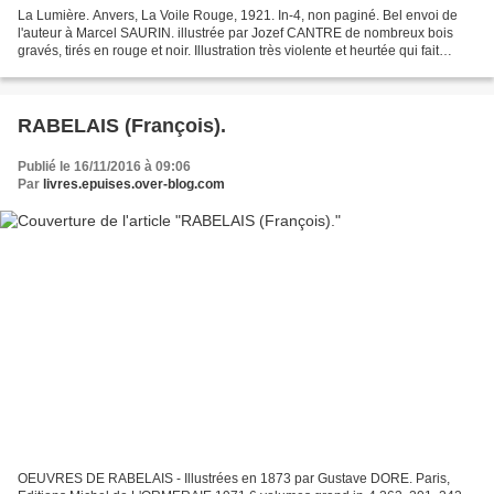
La Lumière. Anvers, La Voile Rouge, 1921. In-4, non paginé. Bel envoi de
l'auteur à Marcel SAURIN. illustrée par Jozef CANTRE de nombreux bois
gravés, tirés en rouge et noir. Illustration très violente et heurtée qui fait
irrésistiblement penser à l'expressionnisme...
RABELAIS (François).
Publié le 16/11/2016 à 09:06
Par
livres.epuises.over-blog.com
OEUVRES DE RABELAIS - Illustrées en 1873 par Gustave DORE. Paris,