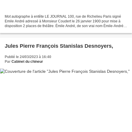
Mot autographe à entête LE JOURNAL 100, rue de Richelieu Paris signé
Emile André adressé à Monsieur Coudert le 26 janvier 1900 pour mise à
disposition 2 places de théâtre. Émile André, de son vrai nom Émile-André
Raballet , né en 1859 et mort en 1943,...
Jules Pierre François Stanislas Desnoyers,
Publié le 24/03/2023 à 16:40
Par
Cabinet du chineur