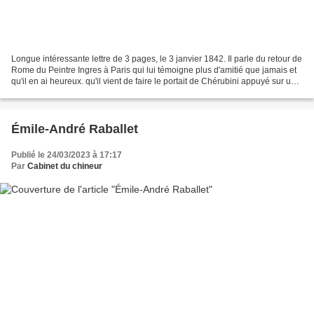
Longue intéressante lettre de 3 pages, le 3 janvier 1842. Il parle du retour de
Rome du Peintre Ingres à Paris qui lui témoigne plus d'amitié que jamais et
qu'il en ai heureux. qu'il vient de faire le portait de Chérubini appuyé sur une
colonne de balcon,...
Émile-André Raballet
Publié le 24/03/2023 à 17:17
Par
Cabinet du chineur