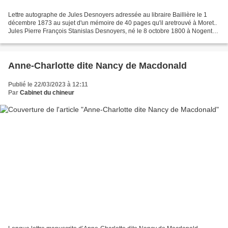
Lettre autographe de Jules Desnoyers adressée au libraire Baillière le 1
décembre 1873 au sujet d'un mémoire de 40 pages qu'il aretrouvé à Moret..
Jules Pierre François Stanislas Desnoyers, né le 8 octobre 1800 à Nogent-
le-Rotrou (Eure-et-Loir) et mort...
Anne-Charlotte dite Nancy de Macdonald
Publié le 22/03/2023 à 12:11
Par
Cabinet du chineur