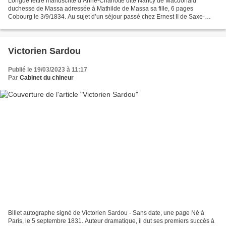
Longue lettre manuscrite d’Anne-Charlotte dite Nancy de Macdonald
duchesse de Massa adressée à Mathilde de Massa sa fille, 6 pages
Cobourg le 3/9/1834. Au sujet d’un séjour passé chez Ernest II de Saxe-
Cobourg elle parle malgré cela le duc lui donne un...
Victorien Sardou
Publié le 19/03/2023 à 11:17
Par
Cabinet du chineur
Billet autographe signé de Victorien Sardou - Sans date, une page Né à
Paris, le 5 septembre 1831. Auteur dramatique, il dut ses premiers succès à