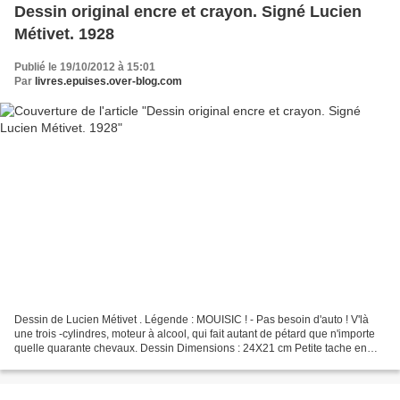
Dessin original encre et crayon. Signé Lucien
Métivet. 1928
Publié le 19/10/2012 à 15:01
Par
livres.epuises.over-blog.com
Dessin de Lucien Métivet . Légende : MOUISIC ! - Pas besoin d'auto ! V'là
une trois -cylindres, moteur à alcool, qui fait autant de pétard que n'importe
quelle quarante chevaux. Dessin Dimensions : 24X21 cm Petite tache en
haut à gauche du dessin qui...