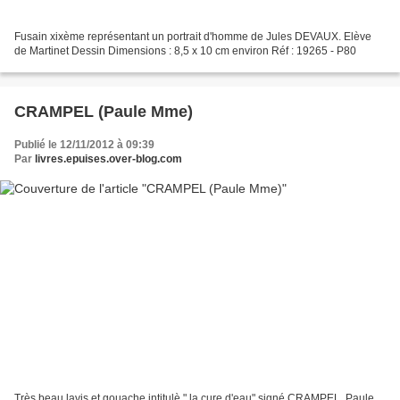
Fusain xixème représentant un portrait d'homme de Jules DEVAUX. Elève
de Martinet Dessin Dimensions : 8,5 x 10 cm environ Réf : 19265 - P80
CRAMPEL (Paule Mme)
Publié le 12/11/2012 à 09:39
Par
livres.epuises.over-blog.com
Très beau lavis et gouache intitulè " la cure d'eau" signé CRAMPEL, Paule