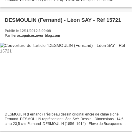
referencé au BENEZIT et Coté sur ARTPRICE etc.. Très bon...
DESMOULIN (Fernand) - Léon SAY - Réf 15721
Publié le 12/11/2012 à 09:08
Par
livres.epuises.over-blog.com
DESMOULIN (Fernand) Très beau dessin original encre de chine signé
Fernand .DESMOULIN représentant Léon SAY. Dessin - Dimensions : 14,5
cm x 23,5 cm. Fernand .DESMOULIN (1856 -1914) - Elève de Bracquemont
artiste referencé au BENEZIT et Coté sur ARTPRICE...