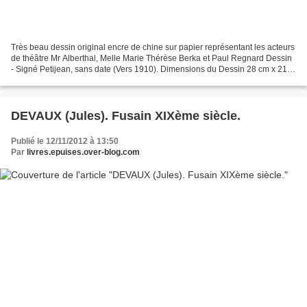
Très beau dessin original encre de chine sur papier représentant les acteurs
de théâtre Mr Alberthal, Melle Marie Thérèse Berka et Paul Regnard Dessin
- Signé Petijean, sans date (Vers 1910). Dimensions du Dessin 28 cm x 21
cm. . Très bon état Réf : 15749...
DEVAUX (Jules). Fusain XIXème siècle.
Publié le 12/11/2012 à 13:50
Par
livres.epuises.over-blog.com