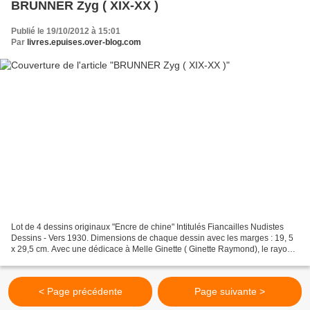
BRUNNER Zyg ( XIX-XX )
Publié le 19/10/2012 à 15:01
Par
livres.epuises.over-blog.com
Lot de 4 dessins originaux "Encre de chine" Intitulés Fiancailles Nudistes
Dessins - Vers 1930. Dimensions de chaque dessin avec les marges : 19, 5
x 29,5 cm. Avec une dédicace à Melle Ginette ( Ginette Raymond), le rayon
de soleil de "L'image" en lui...
< Page précédente
Page suivante >