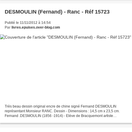
DESMOULIN (Fernand) - Ranc - Réf 15723
Publié le 11/11/2012 à 14:54
Par
livres.epuises.over-blog.com
Très beau dessin original encre de chine signé Fernand DESMOULIN
représentant Monsieur RANC. Dessin - Dimensions : 14,5 cm x 23,5 cm.
Fernand .DESMOULIN (1856 -1914) - Elève de Bracquemont artiste
referencé au BENEZIT et Coté sur ARTPRICE etc.. Très bon...