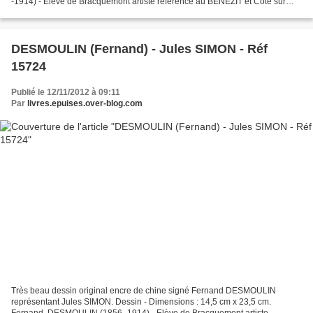
-1914) - Elève de Bracquemont artiste referencé au BENEZIT et Coté sur
ARTPRICE etc.. Très bon état. - Réf : 15725 - P...
DESMOULIN (Fernand) - Jules SIMON - Réf
15724
Publié le 12/11/2012 à 09:11
Par
livres.epuises.over-blog.com
Très beau dessin original encre de chine signé Fernand DESMOULIN
représentant Jules SIMON. Dessin - Dimensions : 14,5 cm x 23,5 cm.
Fernand .DESMOULIN (1856 -1914) - Elève de Bracquemont artiste