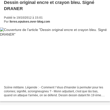
Dessin original encre et crayon bleu. Signé
DRANER
Publié le 19/10/2012 à 15:01
Par
livres.epuises.over-blog.com
Scène militaire. Légende : - Comment ! Vous d'mander à permuter pour les
colonies; signifié, scrongneugneu ? - Monn adjudant, c'est que làs bas,
quand on attaque l'armée, on se défend. Dessin dessin datant fin 19 ème.
Dimensions : 24x31 cm. Draner - Types...