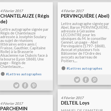
4 Février 2017
4 Février 2017
CHANTELAUZE ( Régis
PERVINQUIÈRE ( Abel)
de)
Lettre autographe signée par
Abel, Baron PERVINQUIÈRE,
Lettre autographe signée par
adressée à Gérasime
Régis de Chantelauze
LECOINTRE pour les
adressée à Joséphin Soulary
obsèques du M. le conseiller
au sujet de réunions
Gennet. un page - Abel
littéraires entre amis (
Pervinquière (1797-1868),
Fraisse, Gauthier, Capitaine
Avocat et plusieurs fois
Rolle) à la Brasserie
Bâtonnier de l’Ordre des
Alsacienne rue Dubois face à
avocats au barreau de
la bourse (Lyon 1868). Une
Poitiers,...
page - Régis de
Chantelauze,...
#Lettres autographes
#Lettres autographes
4 Février 2017
DELTEIL Loys‎
4 Février 2017
PARCHEMIN
MANUEL DE L'AMATEUR