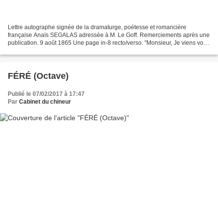
Lettre autographe signée de la dramaturge, poétesse et romancière
française Anaïs SEGALAS adressée à M. Le Goff. Remerciements après une
publication. 9 août 1865 Une page in-8 recto/verso. "Monsieur, Je viens vous
exprimer toute ma reconnaissance de ce...
FÉRÉ (Octave)
Publié le 07/02/2017 à 17:47
Par
Cabinet du chineur