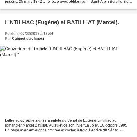
prisons. 25 mars 1842 Une lettre avec oblitération - Saint-Albin Berville, né
le 22 octobre 1788 à Amiens et...
LINTILHAC (Eugène) et BATILLIAT (Marcel).
Publié le 07/02/2017 à 17:44
Par
Cabinet du chineur
Lettre autographe signée à entête du Sénat de Eugène Lintilhac au
romancier Marcel Batilliat. Au sujet de son livre "La Joie". 16 octobre 1905
Un page avec enveloppe timbrée et cachet à froid à entête du Sénat. -
Eugène Lintilhac (5 janvier 1854 à Aurillac...