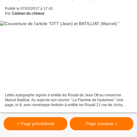
Publié le 07/02/2017 à 17:41
Par
Cabinet du chineur
Lettre autographe signée à entête les Rosati de Jean Ott au romancier
Marcel Batilliat. Au sujet de son oeuvre " La Flamme de l'automne". Une
page, in-8, avec enveloppe timbrée à entête les Rosati 21 rue de clichy,
Paris IX. - Jean Ott poète , était directeur...
< Page précédente
Page suivante >