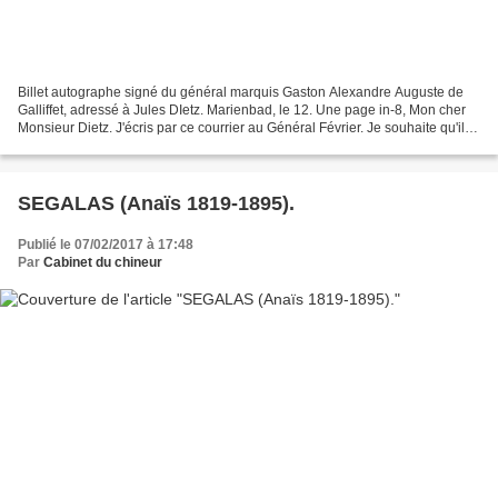
Billet autographe signé du général marquis Gaston Alexandre Auguste de
Galliffet, adressé à Jules DIetz. Marienbad, le 12. Une page in-8, Mon cher
Monsieur Dietz. J'écris par ce courrier au Général Février. Je souhaite qu'il
puisse tenir compte de ma...
SEGALAS (Anaïs 1819-1895).
Publié le 07/02/2017 à 17:48
Par
Cabinet du chineur