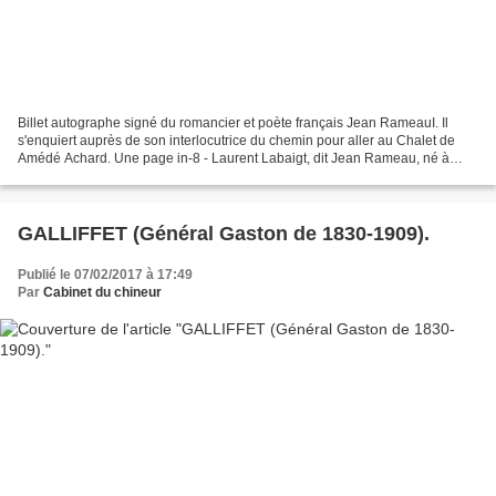
Billet autographe signé du romancier et poète français Jean RameauI. Il
s'enquiert auprès de son interlocutrice du chemin pour aller au Chalet de
Amédé Achard. Une page in-8 - Laurent Labaigt, dit Jean Rameau, né à
Gaas (Landes) le 19 février 1858 et...
GALLIFFET (Général Gaston de 1830-1909).
Publié le 07/02/2017 à 17:49
Par
Cabinet du chineur