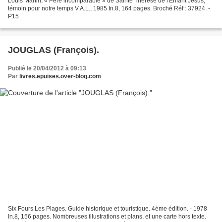
Louis Martin, « Père incomparable » de Sainte Thérèse de l'Enfant Jésus,
témoin pour notre temps V.A.L., 1985 In.8, 164 pages. Broché Réf : 37924. -
P15
JOUGLAS (François).
Publié le 20/04/2012 à 09:13
Par
livres.epuises.over-blog.com
Six Fours Les Plages. Guide historique et touristique. 4ème édition. - 1978
In.8, 156 pages. Nombreuses illustrations et plans, et une carte hors texte.