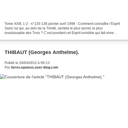
Tome XXIII, 1-2 - n°135-136 janvier avril 1998 - Comment connaître l’Esprit
Saint, lui qui, au sein de la Trinité, semble le plus secret, le plus
insaisissable des Trois ? C’est pourtant cet Esprit invisible qui fait vivre
l’Église en lui c ommuniquant...
THIBAUT (Georges Anthelme).
Publié le 20/04/2012 à 09:13
Par
livres.epuises.over-blog.com