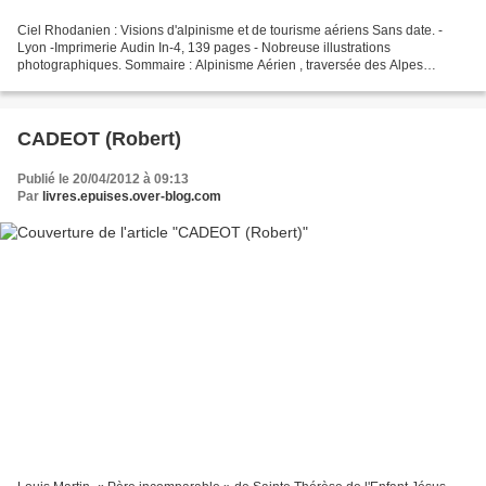
Ciel Rhodanien : Visions d'alpinisme et de tourisme aériens Sans date. -
Lyon -Imprimerie Audin In-4, 139 pages - Nobreuse illustrations
photographiques. Sommaire : Alpinisme Aérien , traversée des Alpes
Francaises - Un Grand massif Alpin - Perspectives...
CADEOT (Robert)
Publié le 20/04/2012 à 09:13
Par
livres.epuises.over-blog.com