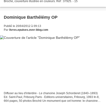
Broché, couverture illustrée en couleurs. Réf : 37925. - 15
Dominique Barthélémy OP
Publié le 20/04/2012 à 09:13
Par
livres.epuises.over-blog.com
Diffuser au lieu d'interdire - Le chanoine Joseph Schorderet (1840–1893)
Ed. Saint-Paul, Fribourg Paris - Editions universitaires, Fribourg, 1993 In-8,
664 pages, 50 photos Broché Un monument que cet homme: le chanoine
Joseph Schorderet eut l'intuition...