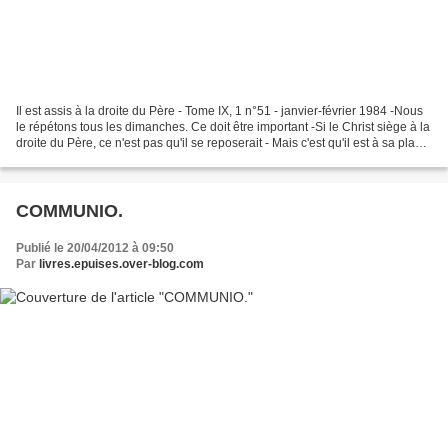
Il est assis à la droite du Père - Tome IX, 1 n°51 - janvier-février 1984 -Nous
le répétons tous les dimanches. Ce doit être important -Si le Christ siège à la
droite du Père, ce n'est pas qu'il se reposerait - Mais c'est qu'il est à sa place
et exerce...
COMMUNIO.
Publié le 20/04/2012 à 09:50
Par
livres.epuises.over-blog.com