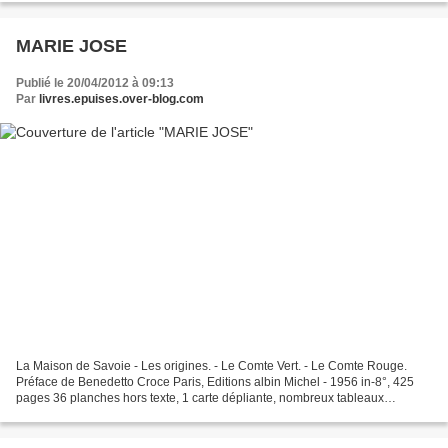
MARIE JOSE
Publié le 20/04/2012 à 09:13
Par
livres.epuises.over-blog.com
La Maison de Savoie - Les origines. - Le Comte Vert. - Le Comte Rouge.
Préface de Benedetto Croce Paris, Editions albin Michel - 1956 in-8°, 425
pages 36 planches hors texte, 1 carte dépliante, nombreux tableaux
généalogiques in texte,, importante bibliographie,...