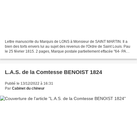
Lettre manuscrite du Marquis de LONS à Monsieur de SAINT MARTIN. Il a
bien des torts envers lui au sujet des revenus de l'Ordre de Saint Louis. Pau
le 25 février 1815. 2 pages, Marque postale partiellement effacée "64- PAU"
de LONS, Philippe Mathieu Marie...
L.A.S. de la Comtesse BENOIST 1824
Publié le 13/12/2022 à 16:31
Par
Cabinet du chineur