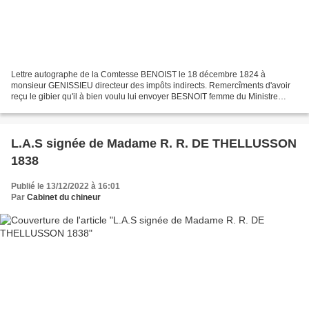
Lettre autographe de la Comtesse BENOIST le 18 décembre 1824 à
monsieur GENISSIEU directeur des impôts indirects. Remercîments d'avoir
reçu le gibier qu'il à bien voulu lui envoyer BESNOIT femme du Ministre
d'Etat . Elle est l'Emilie à laquelle DESMOUTIERS...
L.A.S signée de Madame R. R. DE THELLUSSON
1838
Publié le 13/12/2022 à 16:01
Par
Cabinet du chineur