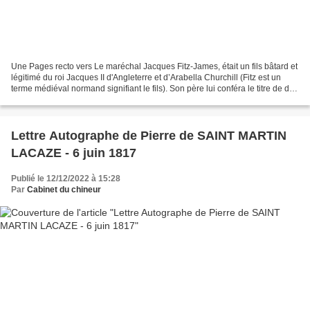
Une Pages recto vers Le maréchal Jacques Fitz-James, était un fils bâtard et
légitimé du roi Jacques II d'Angleterre et d’Arabella Churchill (Fitz est un
terme médiéval normand signifiant le fils). Son père lui conféra le titre de duc
de Berwick dans...
Lettre Autographe de Pierre de SAINT MARTIN
LACAZE - 6 juin 1817
Publié le 12/12/2022 à 15:28
Par
Cabinet du chineur