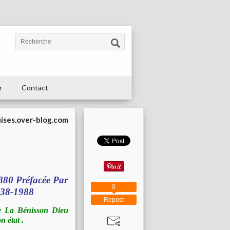
r
Contact
uises.over-blog.com
1880 Préfacée Par
0
138-1988
Repost
e La Bénisson Dieu
 état .