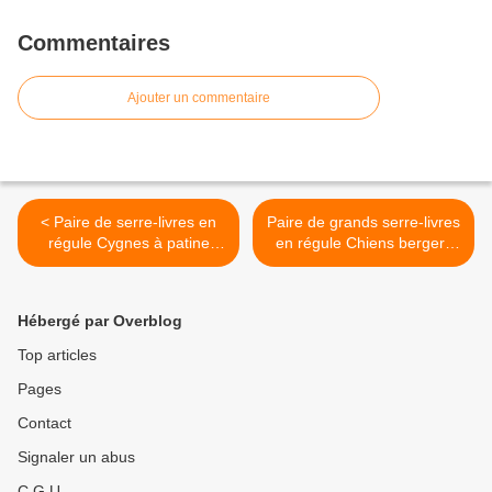
Commentaires
Ajouter un commentaire
< Paire de serre-livres en
Paire de grands serre-livres
régule Cygnes à patine
en régule Chiens bergers
verte
allemands à patine cuivre. >
Hébergé par Overblog
Top articles
Pages
Contact
Signaler un abus
C.G.U.